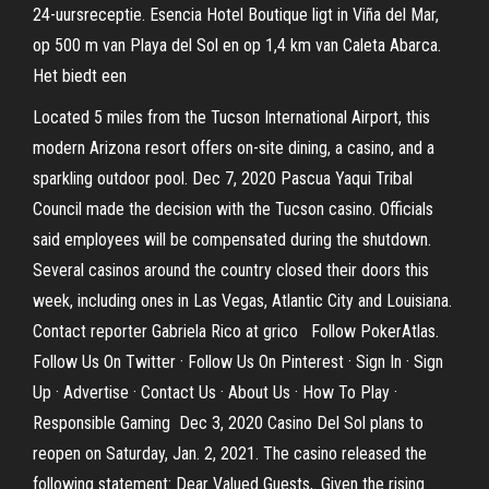
24-uursreceptie. Esencia Hotel Boutique ligt in Viña del Mar,
op 500 m van Playa del Sol en op 1,4 km van Caleta Abarca.
Het biedt een
Located 5 miles from the Tucson International Airport, this
modern Arizona resort offers on-site dining, a casino, and a
sparkling outdoor pool. Dec 7, 2020 Pascua Yaqui Tribal
Council made the decision with the Tucson casino. Officials
said employees will be compensated during the shutdown.
Several casinos around the country closed their doors this
week, including ones in Las Vegas, Atlantic City and Louisiana.
Contact reporter Gabriela Rico at grico Follow PokerAtlas.
Follow Us On Twitter · Follow Us On Pinterest · Sign In · Sign
Up · Advertise · Contact Us · About Us · How To Play ·
Responsible Gaming Dec 3, 2020 Casino Del Sol plans to
reopen on Saturday, Jan. 2, 2021. The casino released the
following statement: Dear Valued Guests,. Given the rising