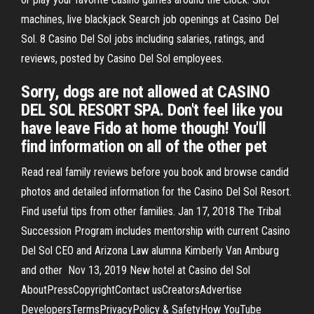
machines, live blackjack Search job openings at Casino Del
Sol. 8 Casino Del Sol jobs including salaries, ratings, and
reviews, posted by Casino Del Sol employees.
Sorry, dogs are not allowed at CASINO
DEL SOL RESORT SPA. Don't feel like you
have leave Fido at home though! You'll
find information on all of the other pet
Read real family reviews before you book and browse candid
photos and detailed information for the Casino Del Sol Resort.
Find useful tips from other families. Jan 17, 2018 The Tribal
Succession Program includes mentorship with current Casino
Del Sol CEO and Arizona Law alumna Kimberly Van Amburg
and other Nov 13, 2019 New hotel at Casino del Sol
AboutPressCopyrightContact usCreatorsAdvertise
DevelopersTermsPrivacyPolicy & SafetyHow YouTube