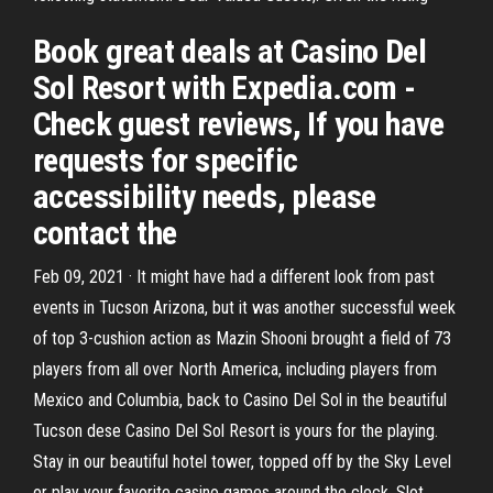
Book great deals at Casino Del
Sol Resort with Expedia.com -
Check guest reviews, If you have
requests for specific
accessibility needs, please
contact the
Feb 09, 2021 · It might have had a different look from past
events in Tucson Arizona, but it was another successful week
of top 3-cushion action as Mazin Shooni brought a field of 73
players from all over North America, including players from
Mexico and Columbia, back to Casino Del Sol in the beautiful
Tucson dese Casino Del Sol Resort is yours for the playing.
Stay in our beautiful hotel tower, topped off by the Sky Level
or play your favorite casino games around the clock. Slot