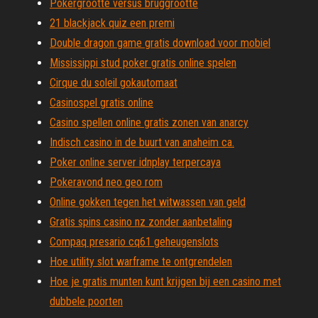
Pokergrootte versus bruggrootte
21 blackjack quiz een premi
Double dragon game gratis download voor mobiel
Mississippi stud poker gratis online spelen
Cirque du soleil gokautomaat
Casinospel gratis online
Casino spellen online gratis zonen van anarcy
Indisch casino in de buurt van anaheim ca.
Poker online server idnplay terpercaya
Pokeravond neo geo rom
Online gokken tegen het witwassen van geld
Gratis spins casino nz zonder aanbetaling
Compaq presario cq61 geheugenslots
Hoe utility slot warframe te ontgrendelen
Hoe je gratis munten kunt krijgen bij een casino met
dubbele poorten