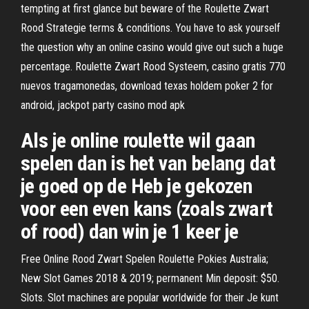
tempting at first glance but beware of the Roulette Zwart
Rood Strategie terms & conditions. You have to ask yourself
the question why an online casino would give out such a huge
percentage. Roulette Zwart Rood Systeem, casino gratis 770
nuevos tragamonedas, download texas holdem poker 2 for
android, jackpot party casino mod apk
Als je online roulette wil gaan
spelen dan is het van belang dat
je goed op de Heb je gekozen
voor een even kans (zoals zwart
of rood) dan win je 1 keer je
Free Online Rood Zwart Spelen Roulette Pokies Australia;
New Slot Games 2018 & 2019; permanent Min deposit: $50.
Slots. Slot machines are popular worldwide for their Je kunt