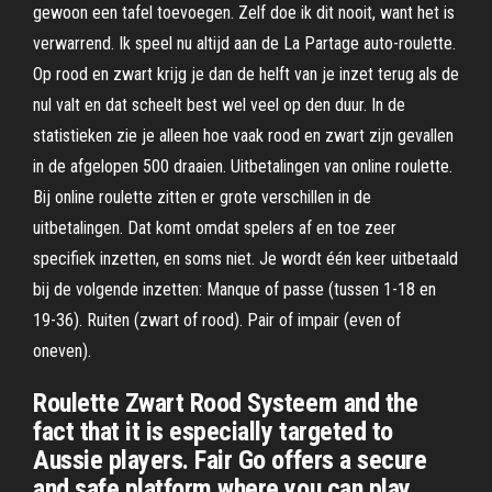
gewoon een tafel toevoegen. Zelf doe ik dit nooit, want het is
verwarrend. Ik speel nu altijd aan de La Partage auto-roulette.
Op rood en zwart krijg je dan de helft van je inzet terug als de
nul valt en dat scheelt best wel veel op den duur. In de
statistieken zie je alleen hoe vaak rood en zwart zijn gevallen
in de afgelopen 500 draaien. Uitbetalingen van online roulette.
Bij online roulette zitten er grote verschillen in de
uitbetalingen. Dat komt omdat spelers af en toe zeer
specifiek inzetten, en soms niet. Je wordt één keer uitbetaald
bij de volgende inzetten: Manque of passe (tussen 1-18 en
19-36). Ruiten (zwart of rood). Pair of impair (even of
oneven).
Roulette Zwart Rood Systeem and the
fact that it is especially targeted to
Aussie players. Fair Go offers a secure
and safe platform where you can play